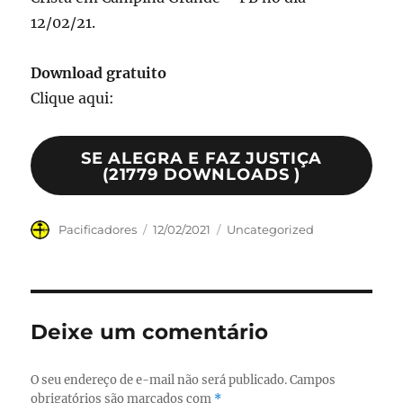
12/02/21.
Download
gratuito
Clique aqui:
SE ALEGRA E FAZ JUSTIÇA
(21779 DOWNLOADS )
Autor
Publicado
Categorias
Pacificadores
12/02/2021
Uncategorized
em
Deixe um comentário
O seu endereço de e-mail não será publicado.
Campos
obrigatórios são marcados com
*