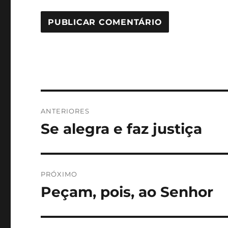
Navegação
ANTERIORES
de
Se alegra e faz justiça
Post
anterior:
Post
PRÓXIMO
Peçam, pois, ao Senhor
Próximo
post: