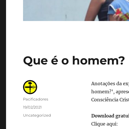
Que é o homem?
Anotações da exp
homem?’, aprese
Autor
Pacificadores
Consciência Cris
Publicado
19/02/2021
em
Categorias
Uncategorized
Download
gratu
Clique aqui: