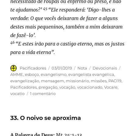
necessitado de roupas ou enfermo ou preso, e não
45
te ajudamos?’
“Ele responderá: ‘Digo-lhes a
verdade: O que vocês deixaram de fazer a alguns
destes mais pequeninos, também a mim deixaram
de fazê-lo’.
46
“E estes irão para o castigo eterno, mas os justos
para a vida eterna”.
Autor
Publicado
Formato
Categorias
Tags
Pacificadores
03/01/2019
Nota
Devocionais
em
AMME
,
esboço
,
evangelismo
,
evangelista evangélica
,
evangelização
,
mensagem
,
missionário
,
missões
,
PACI19
,
Pacificadores
,
pregação
,
vocação
,
vocacionado
,
Vocare
,
em
vocatio
1 comentário
34.
Benditos
de
33. O noivo se aproxima
meu
Pai!
A Palavra de Deus:
Mt 25:1-13