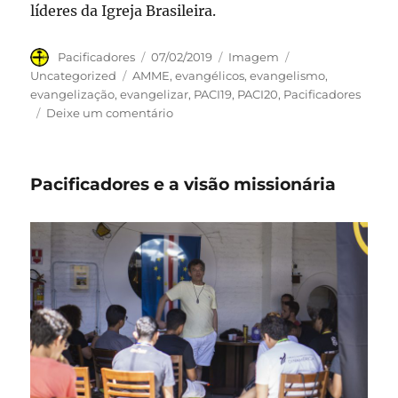
líderes da Igreja Brasileira.
Autor
Publicado
Formato
Categorias
Pacificadores
07/02/2019
Imagem
em
Tags
Uncategorized
AMME
,
evangélicos
,
evangelismo
,
evangelização
,
evangelizar
,
PACI19
,
PACI20
,
Pacificadores
em
Deixe um comentário
Pacificadores
e
a
Pacificadores e a visão missionária
evangelização