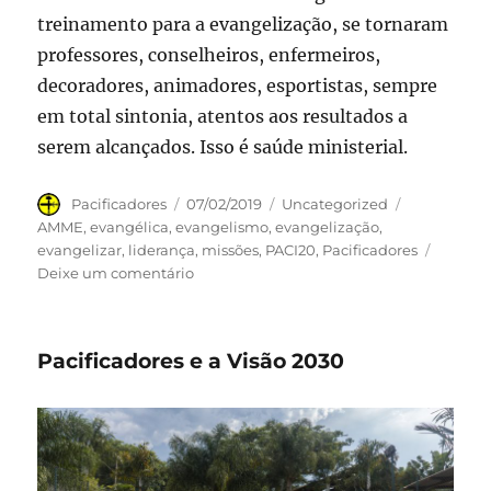
treinamento para a evangelização, se tornaram
professores, conselheiros, enfermeiros,
decoradores, animadores, esportistas, sempre
em total sintonia, atentos aos resultados a
serem alcançados. Isso é saúde ministerial.
Autor
Publicado
Categorias
Tags
Pacificadores
07/02/2019
Uncategorized
em
AMME
,
evangélica
,
evangelismo
,
evangelização
,
evangelizar
,
liderança
,
missões
,
PACI20
,
Pacificadores
em
Deixe um comentário
Pacificadores
e
saúde
Pacificadores e a Visão 2030
ministerial