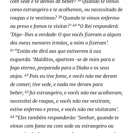
com sede e te demos de beber?
Quando te vimos
como estrangeiro e te acolhemos, ou necessitado de
39
roupas e te vestimos?
Quando te vimos enfermo
40
ou preso e fomos te visitar?’
“O Rei responderá:
‘Digo-lhes a verdade: O que vocês fizeram a algum
dos meus menores irmãos, a mim o fizeram’.
41
“Então ele dirá aos que estiverem à sua
esquerda: ‘Malditos, apartem-se de mim para o
fogo eterno, preparado para o Diabo e os seus
42
anjos.
Pois eu tive fome, e vocês não me deram
de comer; tive sede, e nada me deram para
43
beber;
fui estrangeiro, e vocês não me acolheram;
necessitei de roupas, e vocês não me vestiram;
estive enfermo e preso, e vocês não me visitaram’.
44
“Eles também responderão: ‘Senhor, quando te
vimos com fome ou com sede ou estrangeiro ou