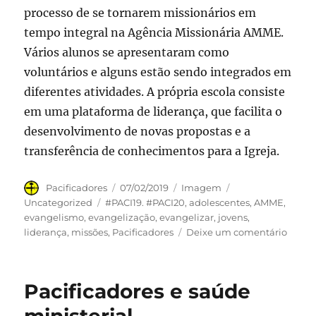
processo de se tornarem missionários em
tempo integral na Agência Missionária AMME.
Vários alunos se apresentaram como
voluntários e alguns estão sendo integrados em
diferentes atividades. A própria escola consiste
em uma plataforma de liderança, que facilita o
desenvolvimento de novas propostas e a
transferência de conhecimentos para a Igreja.
Autor
Publicado
Formato
Categorias
Pacificadores
07/02/2019
Imagem
em
Tags
Uncategorized
#PACI19. #PACI20
,
adolescentes
,
AMME
,
evangelismo
,
evangelização
,
evangelizar
,
jovens
,
em
liderança
,
missões
,
Pacificadores
Deixe um comentário
Pacifi
e
os
Pacificadores e saúde
lídere
adole