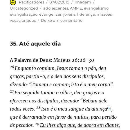
Autor
Publicado
Formato
Categorias
Pacificadores
07/02/2019
Imagem
em
Tags
Uncategorized
adolescentes
,
AMME
,
evangelismo
,
evangelização
,
evangelizar
,
jovens
,
liderança
,
missões
,
em
vocacionados
Deixe um comentário
Pacificadores
e
a
35. Até aquele dia
Visão
2030
A Palavra de Deus:
Mateus 26:26-30
26
Enquanto comiam, Jesus tomou o pão, deu
graças, partiu-o, e o deu aos seus discípulos,
dizendo: “Tomem e comam; isto é o meu corpo”.
27
Em seguida tomou o cálice, deu graças e o
ofereceu aos discípulos, dizendo: “Bebam dele
28
[
c
]
todos vocês.
Isto é o meu sangue da aliança
,
que é derramado em favor de muitos, para perdão
29
de pecados.
Eu lhes digo que, de agora em diante,