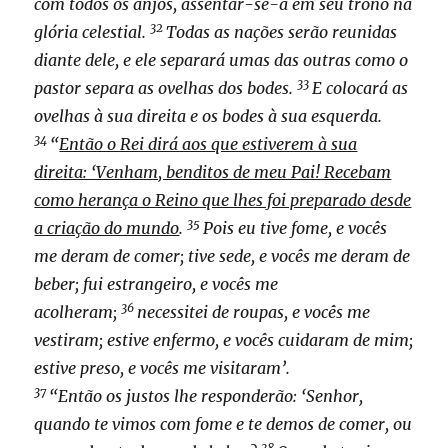
com todos os anjos, assentar-se-á em seu trono na
32
glória celestial.
Todas as nações serão reunidas
diante dele, e ele separará umas das outras como o
33
pastor separa as ovelhas dos bodes.
E colocará as
ovelhas à sua direita e os bodes à sua esquerda.
34
“
Então o Rei dirá aos que estiverem à sua
direita: ‘Venham, benditos de meu Pai! Recebam
como herança o Reino que lhes foi preparado desde
35
a criação do mundo
.
Pois eu tive fome, e vocês
me deram de comer; tive sede, e vocês me deram de
beber; fui estrangeiro, e vocês me
36
acolheram;
necessitei de roupas, e vocês me
vestiram; estive enfermo, e vocês cuidaram de mim;
estive preso, e vocês me visitaram’.
37
“Então os justos lhe responderão: ‘Senhor,
quando te vimos com fome e te demos de comer, ou
38