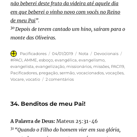
não beberei deste fruto da videira até aquele dia
em que beberei o vinho novo com vocês no Reino
de meu Pai
”.
30
Depois de terem cantado um hino, saíram para o
monte das Oliveiras.
Autor
Publicado
Formato
Categorias
Tags
Pacificadores
04/01/2019
Nota
Devocionais
em
#PACI
,
AMME
,
esboço
,
evangélica
,
evangelismo
,
evangelista
,
evangelização
,
missionários
,
missões
,
PACI19
,
Pacificadores
,
pregação
,
sermão
,
vocacionados
,
vocações
,
em
Vocare
,
vocatio
2 comentários
35.
Até
aquele
34. Benditos de meu Pai!
dia
A Palavra de Deus:
Mateus 25:31-46
31
“Quando o Filho do homem vier em sua glória,