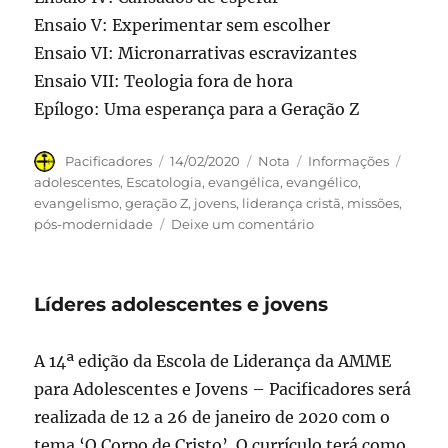
Ensaio V: Experimentar sem escolher
Ensaio VI: Micronarrativas escravizantes
Ensaio VII: Teologia fora de hora
Epílogo: Uma esperança para a Geração Z
Autor
Publicado
Formato
Categorias
Tags
Pacificadores
14/02/2020
Nota
Informações
em
adolescentes
,
Escatologia
,
evangélica
,
evangélico
,
evangelismo
,
geração Z
,
jovens
,
liderança cristã
,
missões
,
em
pós-modernidade
Deixe um comentário
A
geração
Z
Líderes adolescentes e jovens
e
o
retorno
A 14ª edição da Escola de Liderança da AMME
do
para Adolescentes e Jovens – Pacificadores será
Rei
realizada de 12 a 26 de janeiro de 2020 com o
tema ‘O Corpo de Cristo’. O currículo terá como