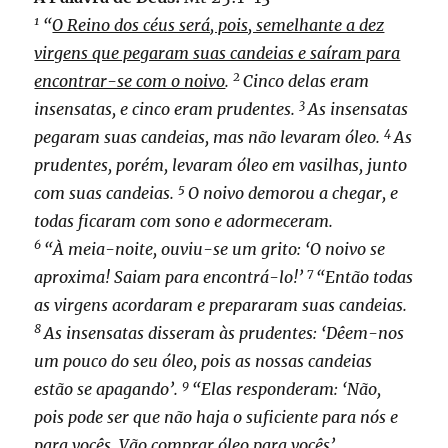
1
“
O Reino dos céus será, pois, semelhante a dez
virgens que pegaram suas candeias e saíram para
2
encontrar-se com o noivo
.
Cinco delas eram
3
insensatas, e cinco eram prudentes.
As insensatas
4
pegaram suas candeias, mas não levaram óleo.
As
prudentes, porém, levaram óleo em vasilhas, junto
5
com suas candeias.
O noivo demorou a chegar, e
todas ficaram com sono e adormeceram.
6
“À meia-noite, ouviu-se um grito: ‘O noivo se
7
aproxima! Saiam para encontrá-lo!’
“Então todas
as virgens acordaram e prepararam suas candeias.
8
As insensatas disseram às prudentes: ‘Dêem-nos
um pouco do seu óleo, pois as nossas candeias
9
estão se apagando’.
“Elas responderam: ‘Não,
pois pode ser que não haja o suficiente para nós e
para vocês. Vão comprar óleo para vocês’.