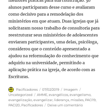
melhores práticas para sua construção. 30
alunos participaram desse curso e avaliaram
como decisivo para a remodelação dos
ministérios em que atuam. Duas igrejas que já
solicitaram nosso trabalho de consultoria para
reestruturar seus ministérios de adolescentes
enviaram participantes, uma delas, psicóloga,
considerou que o conteúdo apresentado a
ajudou na reformulação do conhecimento que
adquiriu na universidade, permitindo a
aplicação prática na igreja, de acordo com as
Escrituras.
Autor
Publicado
Formato
Categorias
Pacificadores
07/02/2019
Imagem
em
Tags
Uncategorized
AMME
,
evangélicos
,
evangelismo
,
evangelização
,
evangelizar
,
liderança
,
missões
,
PACI19
,
em
PACI20
,
Pacificadores
Deixe um comentário
Pacificadores