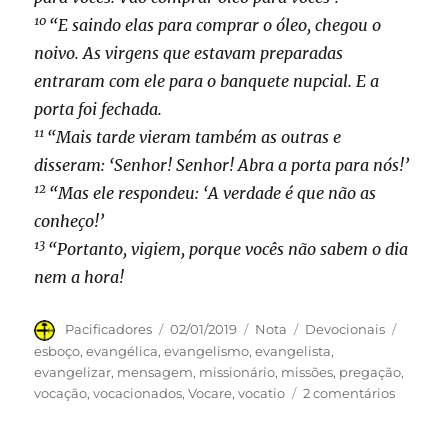
10
“E saindo elas para comprar o óleo, chegou o
noivo. As virgens que estavam preparadas
entraram com ele para o banquete nupcial. E a
porta foi fechada.
11
“Mais tarde vieram também as outras e
disseram: ‘Senhor! Senhor! Abra a porta para nós!’
12
“Mas ele respondeu: ‘A verdade é que não as
conheço!’
13
“Portanto, vigiem, porque vocês não sabem o dia
nem a hora!
Autor
Publicado
Formato
Categorias
Tags
Pacificadores
02/01/2019
Nota
Devocionais
em
esboço
,
evangélica
,
evangelismo
,
evangelista
,
evangelizar
,
mensagem
,
missionário
,
missões
,
pregação
,
em
vocação
,
vocacionados
,
Vocare
,
vocatio
2 comentários
33.
O