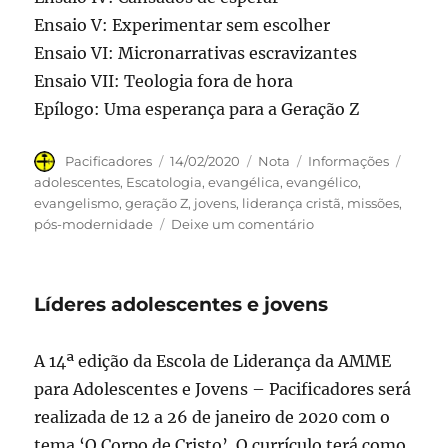
Ensaio V: Experimentar sem escolher
Ensaio VI: Micronarrativas escravizantes
Ensaio VII: Teologia fora de hora
Epílogo: Uma esperança para a Geração Z
Autor
Publicado
Formato
Categorias
Tags
Pacificadores
14/02/2020
Nota
Informações
em
adolescentes
,
Escatologia
,
evangélica
,
evangélico
,
evangelismo
,
geração Z
,
jovens
,
liderança cristã
,
missões
,
em
pós-modernidade
Deixe um comentário
A
geração
Z
Líderes adolescentes e jovens
e
o
retorno
A 14ª edição da Escola de Liderança da AMME
do
para Adolescentes e Jovens – Pacificadores será
Rei
realizada de 12 a 26 de janeiro de 2020 com o
tema ‘O Corpo de Cristo’. O currículo terá como