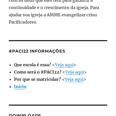
com os dons que eles têm para garantir a
continuidade e o crescimento da igreja. Para
ajudar sua igreja a AMME evangelizar criou
Pacificadores.
#PACI22 INFORMAÇÕES
Que escola é essa?
<
Veja aqui
>
Como será o #PACI22?
<
Veja aqui
>
Por que se matricular?
<
Veja aqui
>
Início
DOWNLOADS