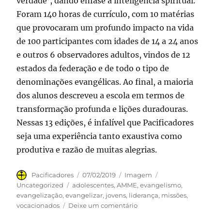
verdade’, dando ênfase à inteligência spiritual.
Foram 140 horas de currículo, com 10 matérias
que provocaram um profundo impacto na vida
de 100 participantes com idades de 14 a 24 anos
e outros 6 observadores adultos, vindos de 12
estados da federação e de todo o tipo de
denominações evangélicas. Ao final, a maioria
dos alunos descreveu a escola em termos de
transformação profunda e lições duradouras.
Nessas 13 edições, é infalível que Pacificadores
seja uma experiência tanto exaustiva como
produtiva e razão de muitas alegrias.
Autor
Publicado
Formato
Categorias
Pacificadores
07/02/2019
Imagem
em
Tags
Uncategorized
adolescentes
,
AMME
,
evangelismo
,
evangelização
,
evangelizar
,
jovens
,
liderança
,
missões
,
em
vocacionados
Deixe um comentário
Pacificadores