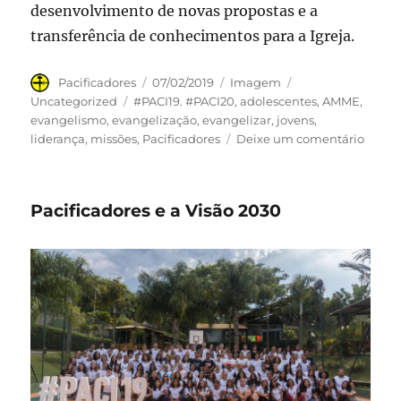
desenvolvimento de novas propostas e a
transferência de conhecimentos para a Igreja.
Autor
Publicado
Formato
Categorias
Pacificadores
07/02/2019
Imagem
em
Tags
Uncategorized
#PACI19. #PACI20
,
adolescentes
,
AMME
,
evangelismo
,
evangelização
,
evangelizar
,
jovens
,
em
liderança
,
missões
,
Pacificadores
Deixe um comentário
Pacifi
e
os
Pacificadores e a Visão 2030
lídere
adole