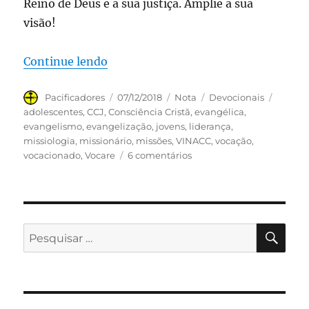
Reino de Deus e a sua justiça. Amplie a sua
visão!
“07. Não se preocupem”
Continue lendo
Autor
Publicado
Formato
Categorias
Tags
Pacificadores
07/12/2018
Nota
Devocionais
em
adolescentes
,
CCJ
,
Consciência Cristã
,
evangélica
,
evangelismo
,
evangelização
,
jovens
,
liderança
,
missiologia
,
missionário
,
missões
,
VINACC
,
vocação
,
em
vocacionado
,
Vocare
6 comentários
07.
Não
se
preocupem
PES
Pesquisar
por: