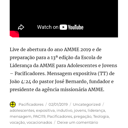
Live de abertura do ano AMME 2019 e de
preparação para a 13ª edição da Escola de
Liderança da AMME para Adolescentes e Jovens
– Pacificadores. Mensagem expositiva (TT) de
João 4:24 do pastor José Bernardo, fundador e
presidente da agência missionária AMME.
Autor
Publicado
Categorias
Tags
Pacificadores
02/01/2019
Uncategorized
em
adolescentes
,
expositiva
,
indutivo
,
jovens
,
liderança
,
mensagem
,
PACI19
,
Pacificadores
,
pregação
,
Teologia
,
em
vocação
,
vocacionados
Deixe um comentário