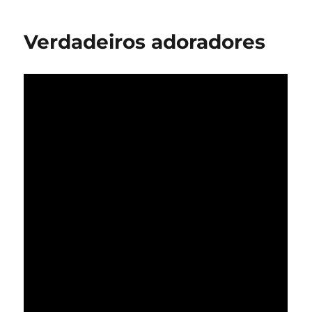
e
a
Verdadeiros adoradores
Visão
2030