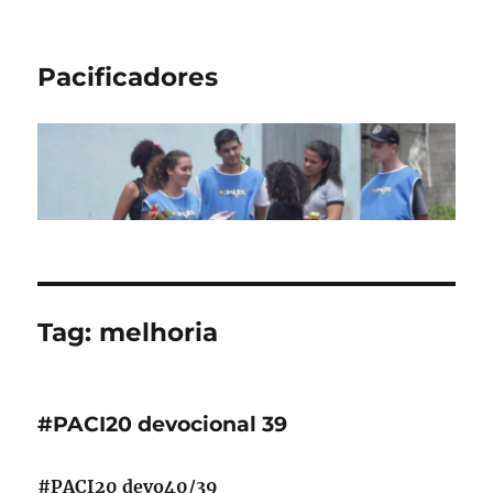
Pacificadores
Tag:
melhoria
#PACI20 devocional 39
#PACI20 devo40/39