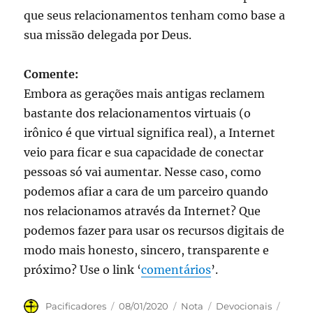
que seus relacionamentos tenham como base a
sua missão delegada por Deus.
Comente:
Embora as gerações mais antigas reclamem
bastante dos relacionamentos virtuais (o
irônico é que virtual significa real), a Internet
veio para ficar e sua capacidade de conectar
pessoas só vai aumentar. Nesse caso, como
podemos afiar a cara de um parceiro quando
nos relacionamos através da Internet? Que
podemos fazer para usar os recursos digitais de
modo mais honesto, sincero, transparente e
próximo? Use o link ‘
comentários
’.
Autor
Publicado
Formato
Categorias
Tags
Pacificadores
08/01/2020
Nota
Devocionais