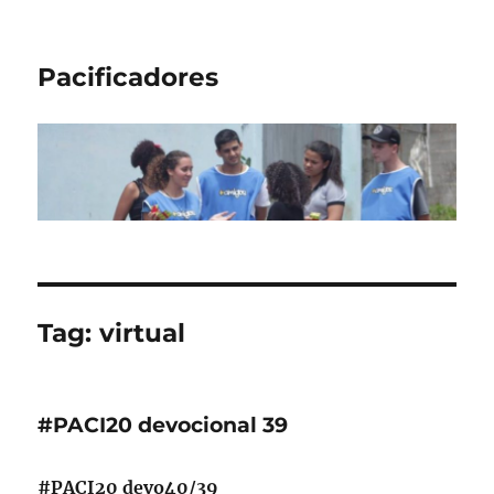
Pacificadores
Tag:
virtual
#PACI20 devocional 39
#PACI20 devo40/39