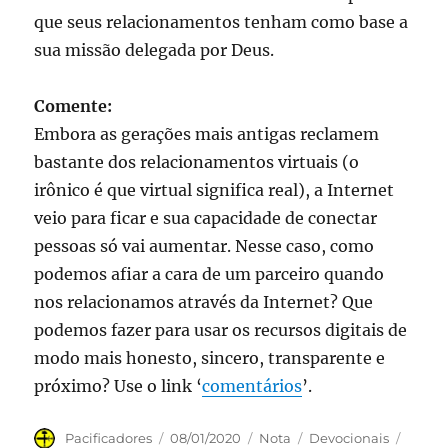
que seus relacionamentos tenham como base a
sua missão delegada por Deus.
Comente:
Embora as gerações mais antigas reclamem
bastante dos relacionamentos virtuais (o
irônico é que virtual significa real), a Internet
veio para ficar e sua capacidade de conectar
pessoas só vai aumentar. Nesse caso, como
podemos afiar a cara de um parceiro quando
nos relacionamos através da Internet? Que
podemos fazer para usar os recursos digitais de
modo mais honesto, sincero, transparente e
próximo? Use o link ‘
comentários
’.
Autor
Publicado
Formato
Categorias
Tags
Pacificadores
08/01/2020
Nota
Devocionais