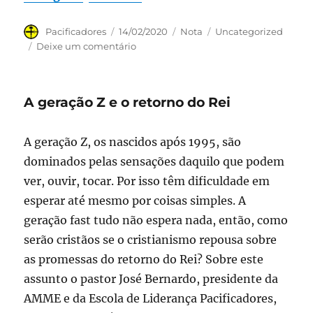
Autor
Publicado
Formato
Categorias
Pacificadores
14/02/2020
Nota
Uncategorized
em
em
Deixe um comentário
E-
book
grátis
A geração Z e o retorno do Rei
sobre
vocação
A geração Z, os nascidos após 1995, são
dominados pelas sensações daquilo que podem
ver, ouvir, tocar. Por isso têm dificuldade em
esperar até mesmo por coisas simples. A
geração fast tudo não espera nada, então, como
serão cristãos se o cristianismo repousa sobre
as promessas do retorno do Rei? Sobre este
assunto o pastor José Bernardo, presidente da
AMME e da Escola de Liderança Pacificadores,