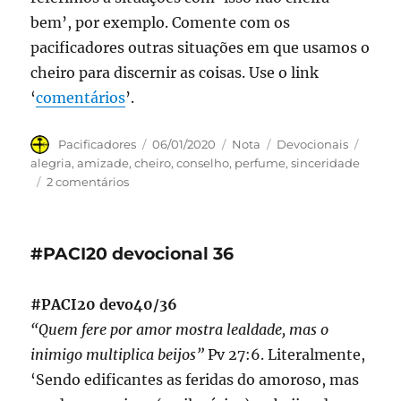
bem’, por exemplo. Comente com os
pacificadores outras situações em que usamos o
cheiro para discernir as coisas. Use o link
‘
comentários
’.
Autor
Publicado
Formato
Categorias
Tags
Pacificadores
06/01/2020
Nota
Devocionais
em
alegria
,
amizade
,
cheiro
,
conselho
,
perfume
,
sinceridade
em
2 comentários
#PACI20
devocional
37
#PACI20 devocional 36
#PACI20 devo40/36
“Quem fere por amor mostra lealdade, mas o
inimigo multiplica beijos”
Pv 27:6. Literalmente,
‘Sendo edificantes as feridas do amoroso, mas