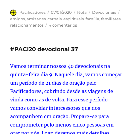
Autor
Publicado
Formato
Categorias
Tags
Pacificadores
07/01/2020
Nota
Devocionais
em
amigos
,
amizades
,
carnais
,
espirituais
,
família
,
familiares
,
em
relacionamentos
4 comentários
#PACI20
devocional
38
#PACI20 devocional 37
Vamos terminar nossos 40 devocionais na
quinta-feira dia 9. Naquele dia, vamos começar
um período de 21 dias de oração pelo
Pacificadores, cobrindo desde as viagens de
vinda como as de volta. Para esse período
vamos convidar intercessores que nos
acompanhem em oração. Prepare-se para
comprometer pelo menos cinco pessoas em
orar por nós. Logo daremos mais detalhes.