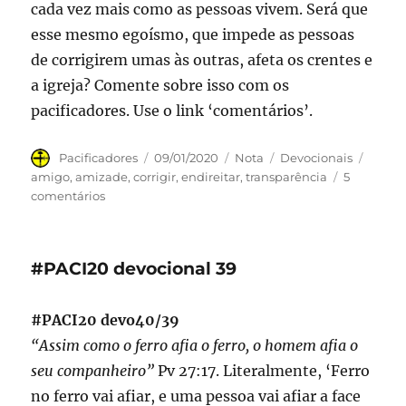
cada vez mais como as pessoas vivem. Será que
esse mesmo egoísmo, que impede as pessoas
de corrigirem umas às outras, afeta os crentes e
a igreja? Comente sobre isso com os
pacificadores. Use o link ‘comentários’.
Autor
Publicado
Formato
Categorias
Tags
Pacificadores
09/01/2020
Nota
Devocionais
em
amigo
,
amizade
,
corrigir
,
endireitar
,
transparência
5
em
comentários
#PACI20
devocional
40
#PACI20 devocional 39
#PACI20 devo40/39
“Assim como o ferro afia o ferro, o homem afia o
seu companheiro”
Pv 27:17. Literalmente, ‘Ferro
no ferro vai afiar, e uma pessoa vai afiar a face