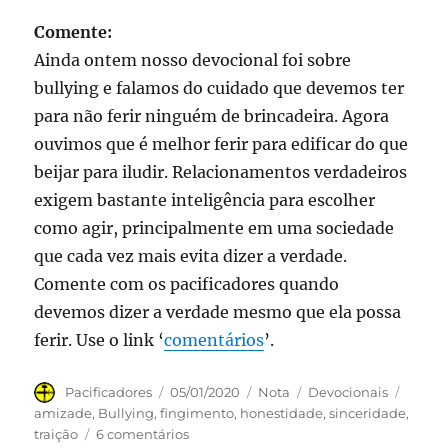
Comente:
Ainda ontem nosso devocional foi sobre
bullying e falamos do cuidado que devemos ter
para não ferir ninguém de brincadeira. Agora
ouvimos que é melhor ferir para edificar do que
beijar para iludir. Relacionamentos verdadeiros
exigem bastante inteligência para escolher
como agir, principalmente em uma sociedade
que cada vez mais evita dizer a verdade.
Comente com os pacificadores quando
devemos dizer a verdade mesmo que ela possa
ferir. Use o link ‘
comentários
’.
Autor
Publicado
Formato
Categorias
Tags
Pacificadores
05/01/2020
Nota
Devocionais
em
amizade
,
Bullying
,
fingimento
,
honestidade
,
sinceridade
,
em
traição
6 comentários