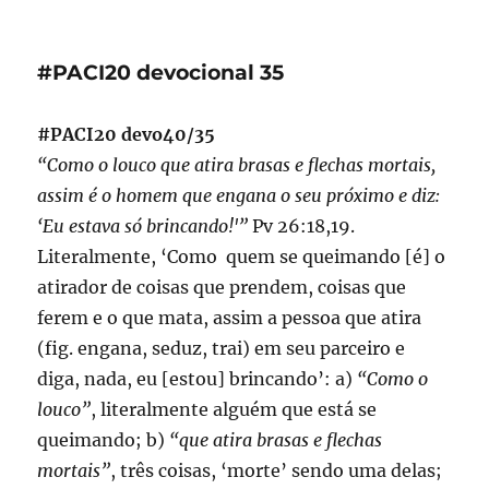
#PACI20
devocional
36
#PACI20 devocional 35
#PACI20 devo40/35
“Como o louco que atira brasas e flechas mortais,
assim é o homem que engana o seu próximo e diz:
‘Eu estava só brincando!'”
Pv 26:18,19.
Literalmente, ‘Como quem se queimando [é] o
atirador de coisas que prendem, coisas que
ferem e o que mata, assim a pessoa que atira
(fig. engana, seduz, trai) em seu parceiro e
diga, nada, eu [estou] brincando’: a)
“Como o
louco”
, literalmente alguém que está se
queimando; b)
“que atira brasas e flechas
mortais”
, três coisas, ‘morte’ sendo uma delas;