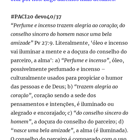
#PACI20 devo40/37
“Perfume e incenso trazem alegria ao coração; do
conselho sincero do homem nasce uma bela
amizade”
Pv 27:9. Literalmente, ‘óleo e incenso
vai iluminar a mente e a doçura do conselho do
parceiro, a alma’: a)
“Perfume e incenso”
, óleo,
possivelmente perfumado e incenso –
culturalmente usados para propiciar o humor
das pessoas e de Deus; b)
“trazem alegria ao
coração”
, coração sendo a sede dos
pensamentos e intenções, é iluminado ou
alegrado e encorajado
;
c)
“do conselho sincero do
homem”
, a doçura do conselho do parceiro; d)
“
nasce uma bela amizade”
, a alma (é iluminada).
O conselho do parceiro é comparado com o uso