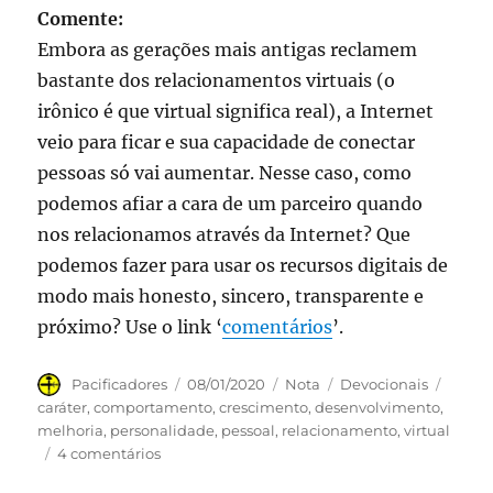
Comente:
Embora as gerações mais antigas reclamem
bastante dos relacionamentos virtuais (o
irônico é que virtual significa real), a Internet
veio para ficar e sua capacidade de conectar
pessoas só vai aumentar. Nesse caso, como
podemos afiar a cara de um parceiro quando
nos relacionamos através da Internet? Que
podemos fazer para usar os recursos digitais de
modo mais honesto, sincero, transparente e
próximo? Use o link ‘
comentários
’.
Autor
Publicado
Formato
Categorias
Tags
Pacificadores
08/01/2020
Nota
Devocionais
em
caráter
,
comportamento
,
crescimento
,
desenvolvimento
,
melhoria
,
personalidade
,
pessoal
,
relacionamento
,
virtual
em
4 comentários
#PACI20