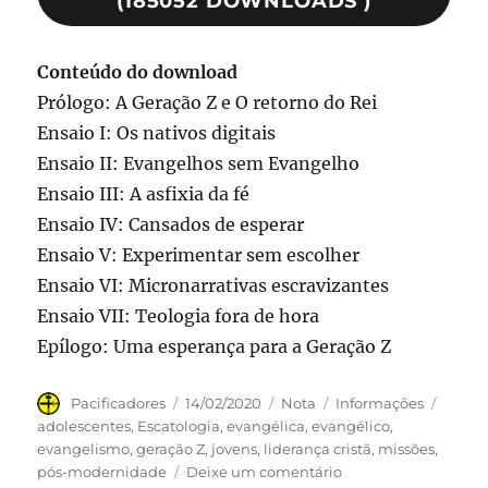
(185052 DOWNLOADS )
Conteúdo do download
Prólogo: A Geração Z e O retorno do Rei
Ensaio I: Os nativos digitais
Ensaio II: Evangelhos sem Evangelho
Ensaio III: A asfixia da fé
Ensaio IV: Cansados de esperar
Ensaio V: Experimentar sem escolher
Ensaio VI: Micronarrativas escravizantes
Ensaio VII: Teologia fora de hora
Epílogo: Uma esperança para a Geração Z
Autor
Publicado
Formato
Categorias
Tags
Pacificadores
14/02/2020
Nota
Informações
em
adolescentes
,
Escatologia
,
evangélica
,
evangélico
,
evangelismo
,
geração Z
,
jovens
,
liderança cristã
,
missões
,
em
pós-modernidade
Deixe um comentário