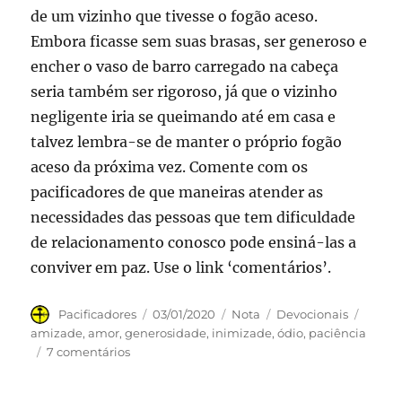
de um vizinho que tivesse o fogão aceso.
Embora ficasse sem suas brasas, ser generoso e
encher o vaso de barro carregado na cabeça
seria também ser rigoroso, já que o vizinho
negligente iria se queimando até em casa e
talvez lembra-se de manter o próprio fogão
aceso da próxima vez. Comente com os
pacificadores de que maneiras atender as
necessidades das pessoas que tem dificuldade
de relacionamento conosco pode ensiná-las a
conviver em paz. Use o link ‘comentários’.
Autor
Publicado
Formato
Categorias
Tags
Pacificadores
03/01/2020
Nota
Devocionais
em
amizade
,
amor
,
generosidade
,
inimizade
,
ódio
,
paciência
em
7 comentários
#PACI
devocional