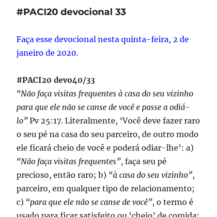
34
#PACI20 devocional 33
Faça esse devocional nesta quinta-feira, 2 de
janeiro de 2020.
#PACI20 devo40/33
“Não faça visitas frequentes à casa do seu vizinho
para que ele não se canse de você e passe a odiá-
lo”
Pv 25:17. Literalmente, ‘Você deve fazer raro
o seu pé na casa do seu parceiro, de outro modo
ele ficará cheio de você e poderá odiar-lhe’: a)
“Não faça visitas frequentes”
, faça seu pé
precioso, então raro; b)
“à casa do seu vizinho”
,
parceiro, em qualquer tipo de relacionamento;
c)
“para que ele não se canse de você”
, o termo é
usado para ficar satisfeito ou ‘cheio’ de comida;