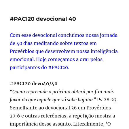
A
geração
Z
#PACI20 devocional 40
e
o
retorno
Com esse devocional concluímos nossa jornada
do
de 40 dias meditando sobre textos em
Rei
Provérbios que desenvolvem nossa inteligência
emocional. Hoje começamos a orar pelos
participantes do #PACI20.
#PACI20 devo40/40
“Quem repreende o próximo obterá por fim mais
favor do que aquele que só sabe bajular”
Pv 28:23.
Semelhante ao devocional 36 em Provérbios
27:6 e outras referências, a repetição mostra a
importância desse assunto. Literalmente, ‘O