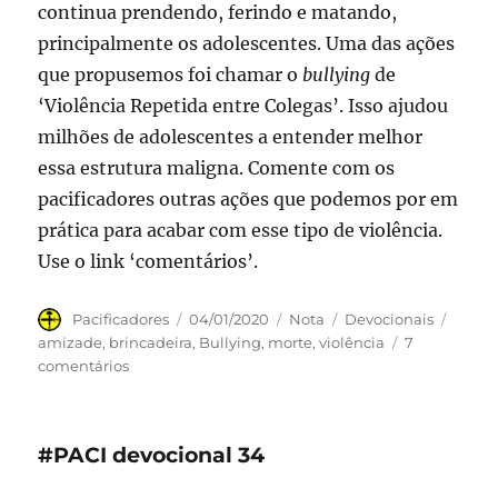
continua prendendo, ferindo e matando,
principalmente os adolescentes. Uma das ações
que propusemos foi chamar o
bullying
de
‘Violência Repetida entre Colegas’. Isso ajudou
milhões de adolescentes a entender melhor
essa estrutura maligna. Comente com os
pacificadores outras ações que podemos por em
prática para acabar com esse tipo de violência.
Use o link ‘comentários’.
Autor
Publicado
Formato
Categorias
Tags
Pacificadores
04/01/2020
Nota
Devocionais
em
amizade
,
brincadeira
,
Bullying
,
morte
,
violência
7
em
comentários
#PACI20
devocional
35
#PACI devocional 34